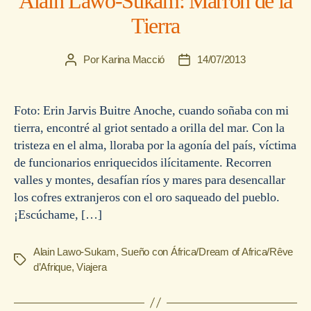
Alain Lawo-Sukam: Marrón de la
Tierra
Por
Karina Macció
14/07/2013
Autor
Fecha
de
de
la
la
entrada
entrada
Foto: Erin Jarvis Buitre Anoche, cuando soñaba con mi
tierra, encontré al griot sentado a orilla del mar. Con la
tristeza en el alma, lloraba por la agonía del país, víctima
de funcionarios enriquecidos ilícitamente. Recorren
valles y montes, desafían ríos y mares para desencallar
los cofres extranjeros con el oro saqueado del pueblo.
¡Escúchame, […]
Alain Lawo-Sukam
,
Sueño con África/Dream of Africa/Rêve
Etiquetas
d’Afrique
,
Viajera