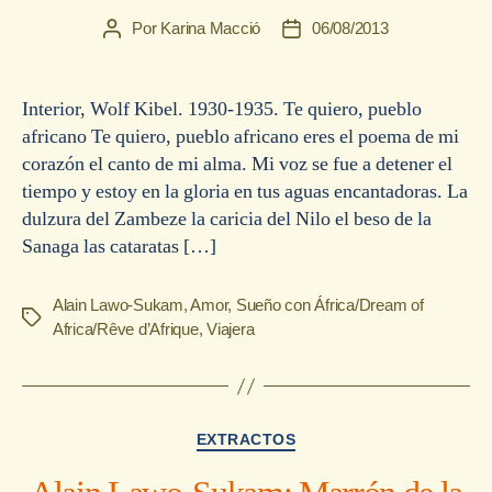
Por
Karina Macció
06/08/2013
Autor
Fecha
de
de
la
la
entrada
entrada
Interior, Wolf Kibel. 1930-1935. Te quiero, pueblo
africano Te quiero, pueblo africano eres el poema de mi
corazón el canto de mi alma. Mi voz se fue a detener el
tiempo y estoy en la gloria en tus aguas encantadoras. La
dulzura del Zambeze la caricia del Nilo el beso de la
Sanaga las cataratas […]
Alain Lawo-Sukam
,
Amor
,
Sueño con África/Dream of
Etiquetas
Africa/Rêve d’Afrique
,
Viajera
Categorías
EXTRACTOS