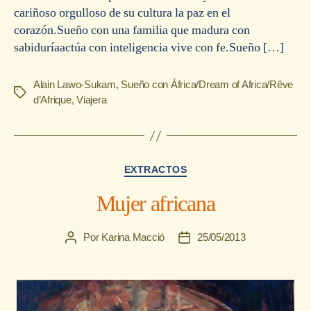
cariñoso orgulloso de su cultura la paz en el
corazón.Sueño con una familia que madura con
sabiduríaactúa con inteligencia vive con fe.Sueño […]
Alain Lawo-Sukam
,
Sueño con África/Dream of Africa/Rêve
Etiquetas
d’Afrique
,
Viajera
Categorías
EXTRACTOS
Mujer africana
Por
Karina Macció
25/05/2013
Autor
Fecha
de
de
la
la
entrada
entrada