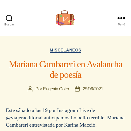
Buscar
Menú
Viajera
Editorial
Categorías
MISCELÁNEOS
Mariana Cambareri en Avalancha
de poesía
Por
Eugenia Coiro
29/06/2021
Autor
Fecha
de
de
la
la
entrada
entrada
Este sábado a las 19 por Instagram Live de
@viajeraeditorial anticipamos Lo bello terrible. Mariana
Cambareri entrevistada por Karina Macció.