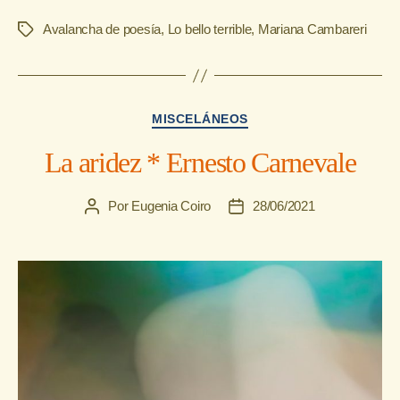
Avalancha de poesía
,
Lo bello terrible
,
Mariana Cambareri
Etiquetas
Categorías
MISCELÁNEOS
La aridez * Ernesto Carnevale
Por
Eugenia Coiro
28/06/2021
Autor
Fecha
de
de
la
la
entrada
entrada