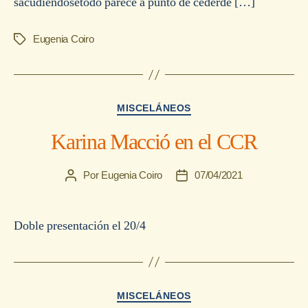
sacudiéndosetodo parece a punto de cederde […]
Eugenia Coiro
Etiquetas
Categorías
MISCELÁNEOS
Karina Macció en el CCR
Por
Eugenia Coiro
07/04/2021
Autor
Fecha
de
de
la
la
entrada
entrada
Doble presentación el 20/4
Categorías
MISCELÁNEOS