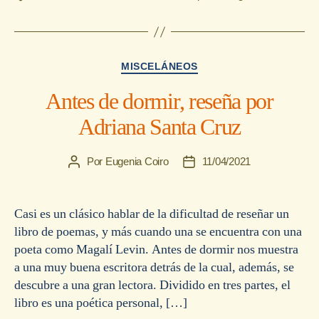
Categorías
MISCELÁNEOS
Antes de dormir, reseña por
Adriana Santa Cruz
Por
Eugenia Coiro
11/04/2021
Autor
Fecha
de
de
la
la
entrada
entrada
Casi es un clásico hablar de la dificultad de reseñar un
libro de poemas, y más cuando una se encuentra con una
poeta como Magalí Levin. Antes de dormir nos muestra
a una muy buena escritora detrás de la cual, además, se
descubre a una gran lectora. Dividido en tres partes, el
libro es una poética personal, […]