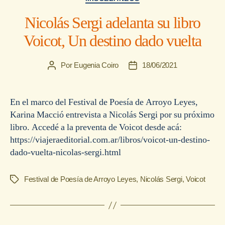
Nicolás Sergi adelanta su libro
Voicot, Un destino dado vuelta
Por
Eugenia Coiro
18/06/2021
Autor
Fecha
de
de
la
la
entrada
entrada
En el marco del Festival de Poesía de Arroyo Leyes,
Karina Macció entrevista a Nicolás Sergi por su próximo
libro. Accedé a la preventa de Voicot desde acá:
https://viajeraeditorial.com.ar/libros/voicot-un-destino-
dado-vuelta-nicolas-sergi.html
Festival de Poesía de Arroyo Leyes
,
Nicolás Sergi
,
Voicot
Etiquetas