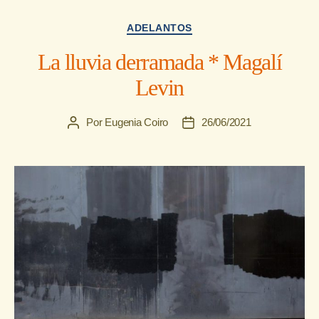
Categorías
ADELANTOS
La lluvia derramada * Magalí
Levin
Por
Eugenia Coiro
26/06/2021
Autor
Fecha
de
de
la
la
entrada
entrada