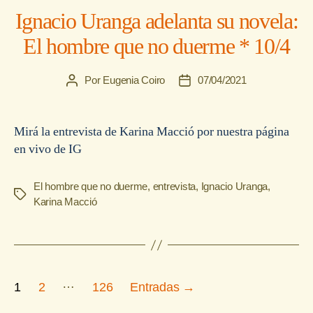
Ignacio Uranga adelanta su novela:
El hombre que no duerme * 10/4
Por
Eugenia Coiro
07/04/2021
Autor
Fecha
de
de
la
la
entrada
entrada
Mirá la entrevista de Karina Macció por nuestra página
en vivo de IG
El hombre que no duerme
,
entrevista
,
Ignacio Uranga
,
Etiquetas
Karina Macció
Navegación
…
1
2
126
Entradas
→
de