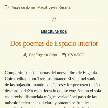
Antes de dormir
,
Magalí Levin
,
Reseña
Etiquetas
Categorías
MISCELÁNEOS
Dos poemas de Espacio interior
Por
Eugenia Coiro
07/04/2021
Autor
Fecha
de
de
la
la
entrada
entrada
Compartimos dos poemas del nuevo libro de Eugenia
Coiro, editado por Tren Instantáneo El vientoel sonido
de las hojasabrumandolos pájaros y los perrosen fusión
descordinadaNo es la tierra lo que se extrañasino el sola
esa precisa distanciala mágica variaciónel paso de las
nubeslo inciertoel azul claro y potentelos frutales