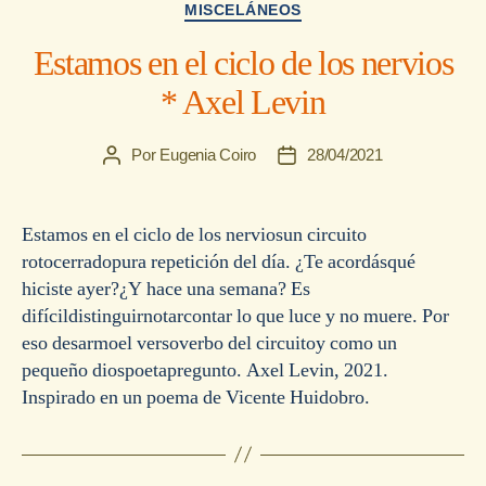
Categorías
MISCELÁNEOS
Estamos en el ciclo de los nervios
* Axel Levin
Por
Eugenia Coiro
28/04/2021
Autor
Fecha
de
de
la
la
entrada
entrada
Estamos en el ciclo de los nerviosun circuito
rotocerradopura repetición del día. ¿Te acordásqué
hiciste ayer?¿Y hace una semana? Es
difícildistinguirnotarcontar lo que luce y no muere. Por
eso desarmoel versoverbo del circuitoy como un
pequeño diospoetapregunto. Axel Levin, 2021.
Inspirado en un poema de Vicente Huidobro.