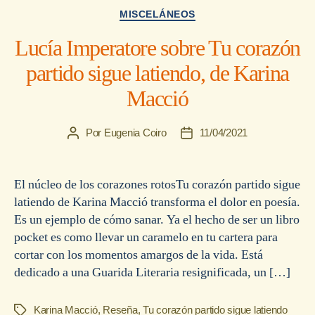
Categorías
MISCELÁNEOS
Lucía Imperatore sobre Tu corazón
partido sigue latiendo, de Karina
Macció
Por
Eugenia Coiro
11/04/2021
Autor
Fecha
de
de
la
la
entrada
entrada
El núcleo de los corazones rotosTu corazón partido sigue
latiendo de Karina Macció transforma el dolor en poesía.
Es un ejemplo de cómo sanar. Ya el hecho de ser un libro
pocket es como llevar un caramelo en tu cartera para
cortar con los momentos amargos de la vida. Está
dedicado a una Guarida Literaria resignificada, un […]
Karina Macció
,
Reseña
,
Tu corazón partido sigue latiendo
Etiquetas