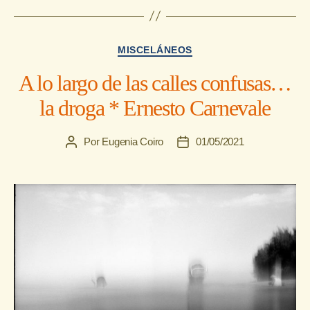
Categorías
MISCELÁNEOS
A lo largo de las calles confusas…
la droga * Ernesto Carnevale
Por
Eugenia Coiro
01/05/2021
Autor
Fecha
de
de
la
la
entrada
entrada