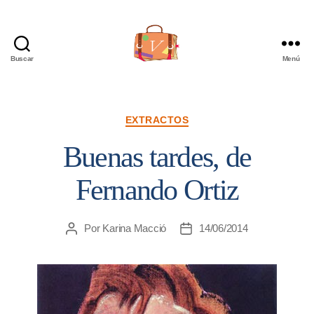
Buscar
Menú
Viajera
Editorial
Categorías
EXTRACTOS
Buenas tardes, de
Fernando Ortiz
Por
Karina Macció
14/06/2014
Autor
Fecha
de
de
la
la
entrada
entrada