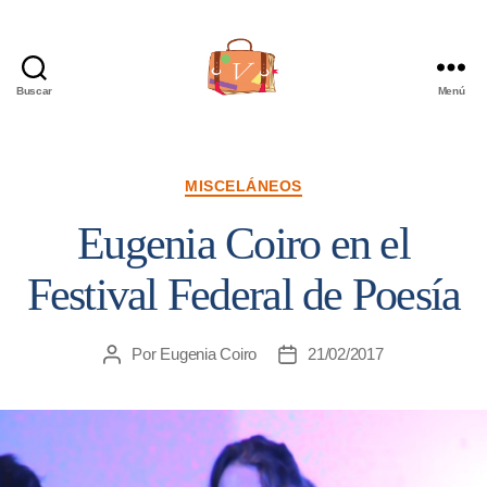
Buscar
Menú
Viajera
Editorial
Categorías
MISCELÁNEOS
Eugenia Coiro en el
Festival Federal de Poesía
Por
Eugenia Coiro
21/02/2017
Autor
Fecha
de
de
la
la
entrada
entrada