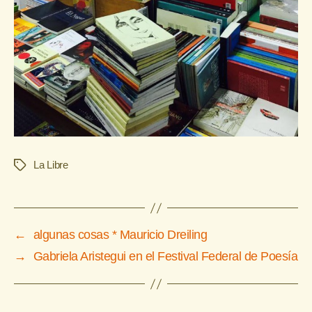
La Libre
Etiquetas
←
algunas cosas * Mauricio Dreiling
→
Gabriela Aristegui en el Festival Federal de Poesía