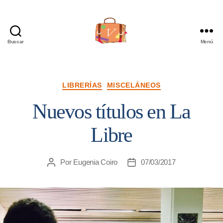
Buscar
Menú
Viajera
Editorial
Categorías
LIBRERÍAS
MISCELÁNEOS
Nuevos títulos en La
Libre
Por
Eugenia Coiro
07/03/2017
Autor
Fecha
de
de
la
la
entrada
entrada