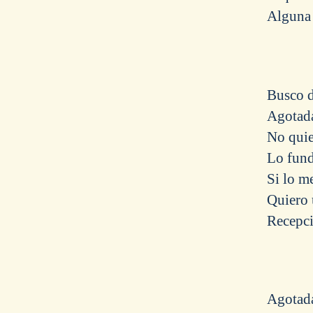
Alguna
Busco 
Agotad
No quie
Lo fun
Si lo m
Quiero 
Recepc
Agotad