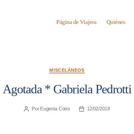
Página de Viajera
Quiénes
Categorías
MISCELÁNEOS
Agotada * Gabriela Pedrotti
Por
Eugenia Coiro
12/02/2018
Autor
Fecha
de
de
la
la
entrada
entrada