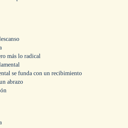
descanso
a
ro más lo radical
damental
ental se funda con un recibimiento
un abrazo
ión
a