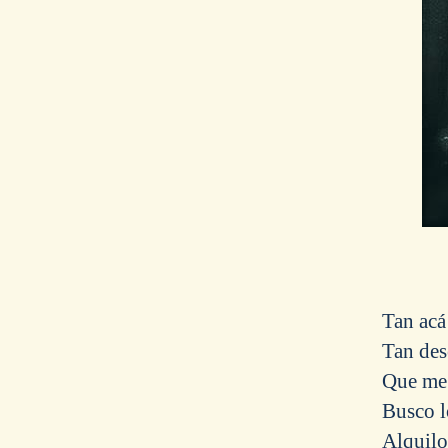
Tan acá
Tan des
Que me 
Busco l
Alquil