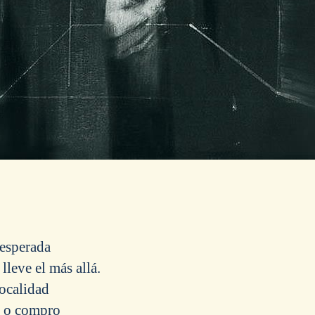
esperada
lleve el más allá.
ocalidad
o o compro