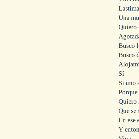
Lastim
Una mue
Quiero 
Agotad
Busco l
Busco 
Alojam
Sí
Si uno 
Porque 
Quiero 
Que se 
En ese 
Y enton
Viva.