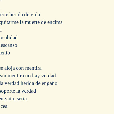
a
rte herida de vida
quitarme la muerte de encima
a
ocalidad
descanso
iento
se aloja con mentira
sin mentira no hay verdad
la verdad herida de engaño
soporte la verdad
engaño, sería
ces