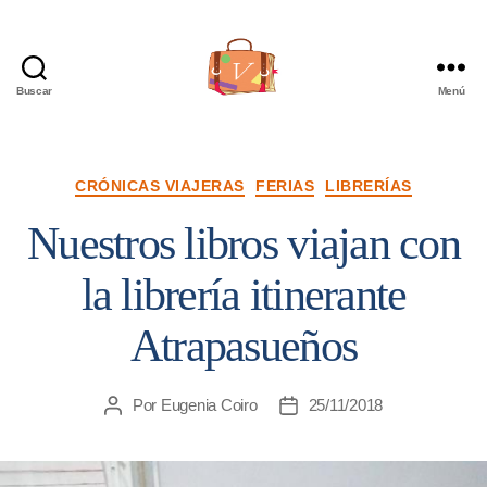
Buscar
Menú
Viajera
Editorial
Categorías
CRÓNICAS VIAJERAS
FERIAS
LIBRERÍAS
Nuestros libros viajan con
la librería itinerante
Atrapasueños
Por
Eugenia Coiro
25/11/2018
Autor
Fecha
de
de
la
la
entrada
entrada