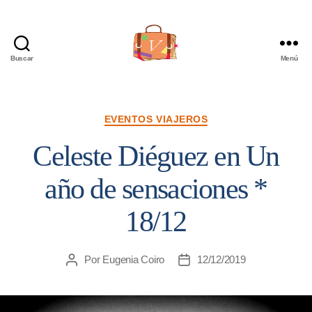
Buscar
Menú
Viajera
Editorial
Categorías
EVENTOS VIAJEROS
Celeste Diéguez en Un
año de sensaciones *
18/12
Por
Eugenia Coiro
12/12/2019
Autor
Fecha
de
de
la
la
entrada
entrada