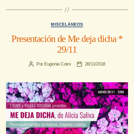
Categorías
MISCELÁNEOS
Presentación de Me deja dicha *
29/11
Por
Eugenia Coiro
28/11/2018
Autor
Fecha
de
de
la
la
entrada
entrada