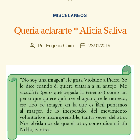
Categorías
MISCELÁNEOS
Quería aclararte * Alicia Saliva
Por
Eugenia Coiro
22/01/2019
Autor
Fecha
de
de
la
la
entrada
entrada