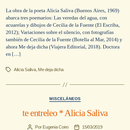
la
la
entrada
entrada
La obra de la poeta Alicia Saliva (Buenos Aires, 1969)
abarca tres poemarios: Las veredas del agua, con
acuarelas y dibujos de Cecilia de la Fuente (El Escriba,
2012); Variaciones sobre el silencio, con fotografías
también de Cecilia de la Fuente (Botella al Mar, 2014) y
ahora Me deja dicha (Viajera Editorial, 2018). Doctora
en […]
Alicia Saliva
,
Me deja dicha
Etiquetas
Categorías
MISCELÁNEOS
te entreleo * Alicia Saliva
Por
Eugenia Coiro
15/03/2019
Autor
Fecha