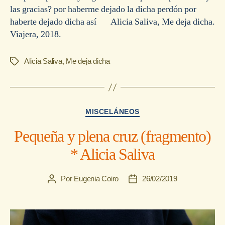
las gracias? por haberme dejado la dicha perdón por
haberte dejado dicha así Alicia Saliva, Me deja dicha.
Viajera, 2018.
Alicia Saliva
,
Me deja dicha
Etiquetas
Categorías
MISCELÁNEOS
Pequeña y plena cruz (fragmento)
* Alicia Saliva
Por
Eugenia Coiro
26/02/2019
Autor
Fecha
de
de
la
la
entrada
entrada