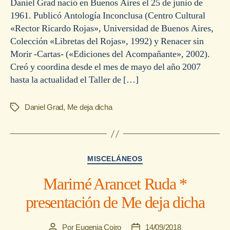
Daniel Grad nació en Buenos Aires el 25 de junio de
1961. Publicó Antología Inconclusa (Centro Cultural
«Rector Ricardo Rojas», Universidad de Buenos Aires,
Colección «Libretas del Rojas», 1992) y Renacer sin
Morir -Cartas- («Ediciones del Acompañante», 2002).
Creó y coordina desde el mes de mayo del año 2007
hasta la actualidad el Taller de […]
Daniel Grad
,
Me deja dicha
Etiquetas
Categorías
MISCELÁNEOS
Marimé Arancet Ruda *
presentación de Me deja dicha
Por
Eugenia Coiro
14/09/2018
Autor
Fecha