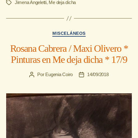
Jimena Angeletti
,
Me deja dicha
Etiquetas
Categorías
MISCELÁNEOS
Rosana Cabrera / Maxi Olivero *
Pinturas en Me deja dicha * 17/9
Por
Eugenia Coiro
14/09/2018
Autor
Fecha
de
de
la
la
entrada
entrada