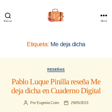
Buscar
Menú
Viajera
Editorial
Etiqueta:
Me deja dicha
Categorías
RESEÑAS
Pablo Luque Pinilla reseña Me
deja dicha en Cuaderno Digital
Por
Eugenia Coiro
29/05/2019
Autor
Fecha
de
de