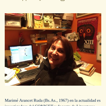
de
de
la
la
entrada
entrada
Marimé Arancet Ruda (Bs.As., 1967) en la actualidad es