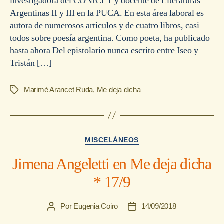
investigadora del CONICET y docente de Literaturas
Argentinas II y III en la PUCA. En esta área laboral es
autora de numerosos artículos y de cuatro libros, casi
todos sobre poesía argentina. Como poeta, ha publicado
hasta ahora Del epistolario nunca escrito entre Iseo y
Tristán […]
Marimé Arancet Ruda
,
Me deja dicha
Etiquetas
Categorías
MISCELÁNEOS
Jimena Angeletti en Me deja dicha
* 17/9
Por
Eugenia Coiro
14/09/2018
Autor
Fecha
de
de