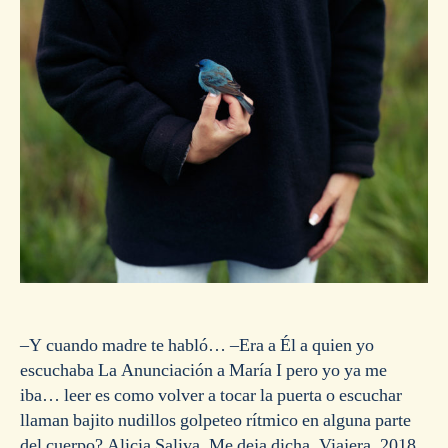
–Y cuando madre te habló… –Era a Él a quien yo
escuchaba La Anunciación a María I pero yo ya me
iba… leer es como volver a tocar la puerta o escuchar
llaman bajito nudillos golpeteo rítmico en alguna parte
del cuerpo? Alicia Saliva, Me deja dicha. Viajera, 2018.