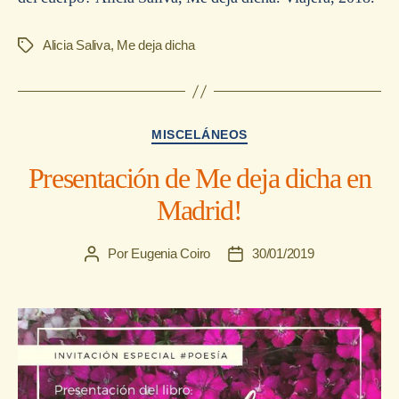
Alicia Saliva
,
Me deja dicha
Etiquetas
Categorías
MISCELÁNEOS
Presentación de Me deja dicha en
Madrid!
Por
Eugenia Coiro
30/01/2019
Autor
Fecha
de
de
la
la
entrada
entrada