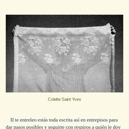
de
de
la
la
entrada
entrada
Colette Saint Yves
II te entreleo estás toda escrita así en entrepisos para
dar pasos posibles y seguirte con respiros a quién le doy