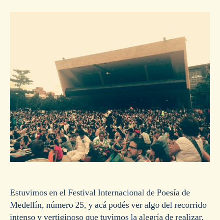
la
la
entrada
entrada
Estuvimos en el Festival Internacional de Poesía de
Medellín, número 25, y acá podés ver algo del recorrido
intenso y vertiginoso que tuvimos la alegría de realizar.