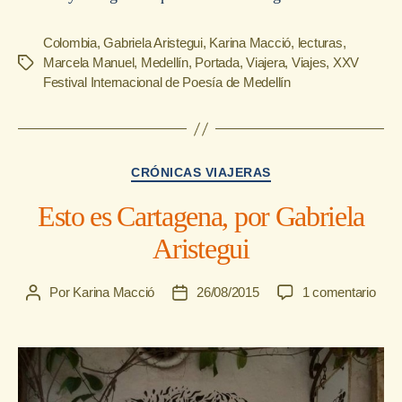
Colombia
,
Gabriela Aristegui
,
Karina Macció
,
lecturas
,
Marcela Manuel
,
Medellín
,
Portada
,
Viajera
,
Viajes
,
XXV
Etiquetas
Festival Internacional de Poesía de Medellín
Categorías
CRÓNICAS VIAJERAS
Esto es Cartagena, por Gabriela
Aristegui
en
Por
Karina Macció
26/08/2015
1 comentario
Autor
Fecha
Esto
de
de
es
la
la
Cart
entrada
entrada
por
Gabr