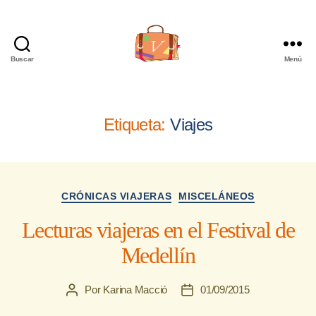
Buscar
Menú
Viajera
Editorial
Etiqueta:
Viajes
Categorías
CRÓNICAS VIAJERAS
MISCELÁNEOS
Lecturas viajeras en el Festival de
Medellín
Por
Karina Macció
01/09/2015
Autor
Fecha
de
de