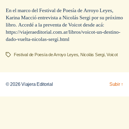
la
la
entrada
entrada
En el marco del Festival de Poesía de Arroyo Leyes,
Karina Macció entrevista a Nicolás Sergi por su próximo
libro. Accedé a la preventa de Voicot desde acá:
https://viajeraeditorial.com.ar/libros/voicot-un-destino-
dado-vuelta-nicolas-sergi.html
Festival de Poesía de Arroyo Leyes
,
Nicolás Sergi
,
Voicot
Etiquetas
© 2026
Viajera Editorial
Subir
↑