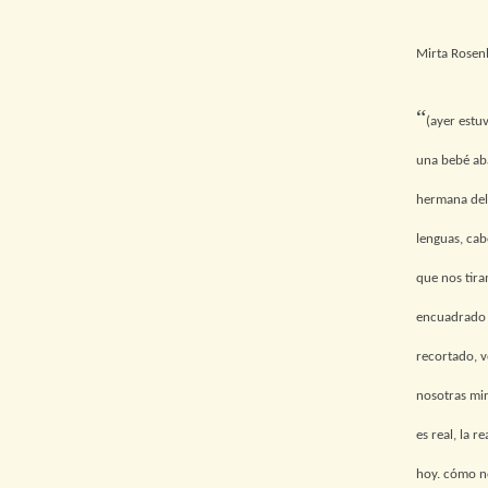
Mirta Rosen
“
(ayer estu
una bebé aba
hermana del 
lenguas, cab
que nos tira
encuadrado p
recortado, v
nosotras mir
es real, la 
hoy. cómo no