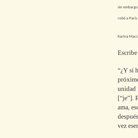
sin embargo,
robé a París 
Karina Macc
Escribe
“¿Y si h
próximo
unidad 
[“je”].
ama, eso
después
vez ese