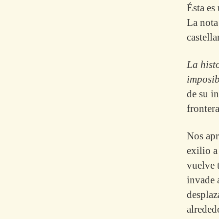
Ésta es 
La nota
castella
La hist
imposib
de su i
frontera
Nos apr
exilio 
vuelve 
invade 
desplaza
alreded