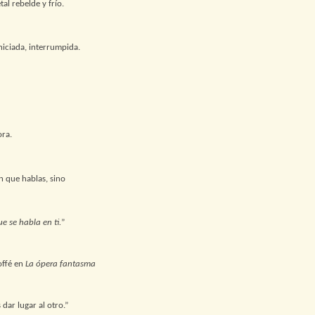
tal rebelde y frío.
iniciada, interrumpida.
ora.
n que hablas, sino
ue se habla en ti.
”
ffé en
La ópera fantasma
 dar lugar al otro.”