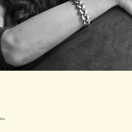
.
ión.