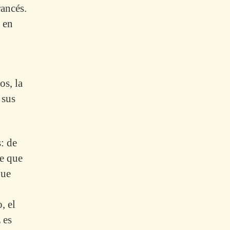
rancés.
 en
os, la
 sus
: de
re que
que
, el
 es