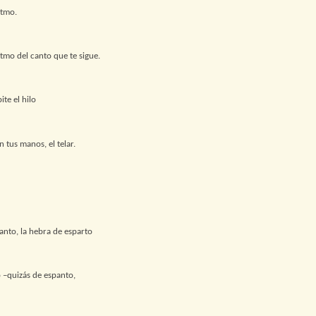
itmo.
itmo del canto que te sigue.
ite el hilo
n tus manos, el telar.
canto, la hebra de esparto
o –quizás de espanto,