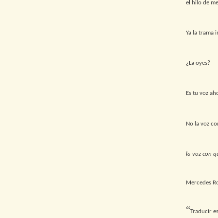
el hilo de me
Ya la trama 
¿La oyes?
Es tu voz ah
No la voz co
la voz con q
Mercedes Ro
“
Traducir es