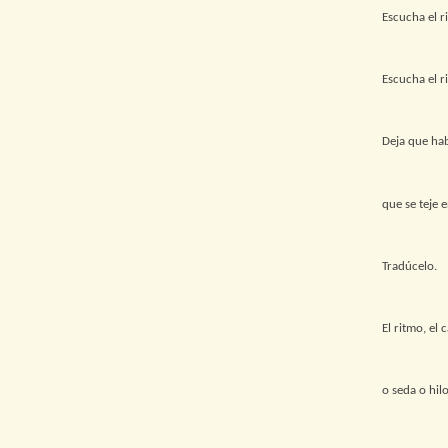
Escucha el r
Escucha el r
Deja que hab
que se teje e
Tradúcelo.
El ritmo, el 
o seda o hil