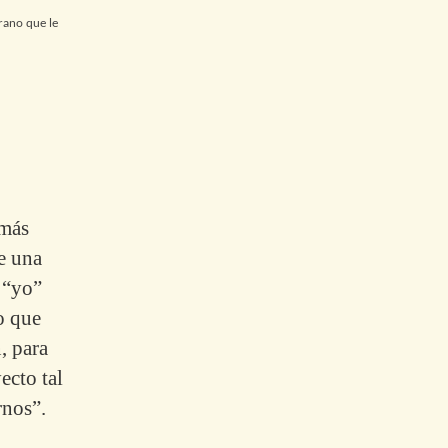
rano que le
 más
e una
 “yo”
o que
, para
ecto tal
rnos”.