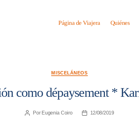
Página de Viajera
Quiénes
Categorías
MISCELÁNEOS
ción como dépaysement * Kar
Por
Eugenia Coiro
12/08/2019
Autor
Fecha
de
de
la
la
entrada
entrada