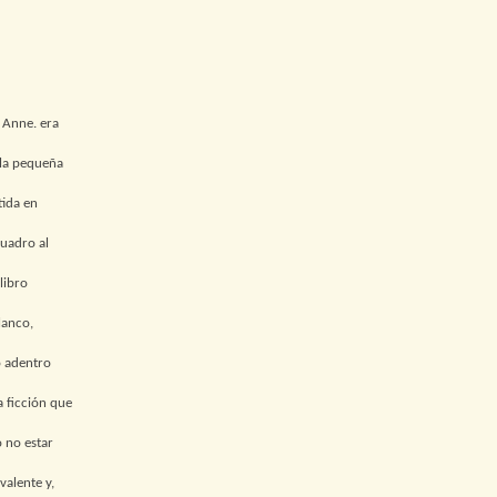
 Anne. era
 la pequeña
tida en
cuadro al
libro
lanco,
o adentro
a ficción que
o no estar
valente y,