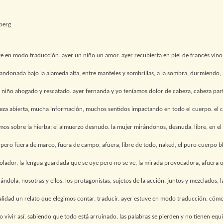
berg
ve en modo traducción. ayer un niño un amor. ayer recubierta en piel de francés vino
ndonada bajo la alameda alta, entre manteles y sombrillas, a la sombra, durmiendo,
niño ahogado y rescatado. ayer fernanda y yo teníamos dolor de cabeza, cabeza par
eza abierta, mucha información, muchos sentidos impactando en todo el cuerpo. el 
mos sobre la hierba: el almuerzo desnudo. la mujer mirándonos, desnuda, libre, en el 
ero fuera de marco, fuera de campo, afuera, libre de todo, naked, el puro cuerpo b
olador, la lengua guardada que se oye pero no se ve, la mirada provocadora, afuera 
ándola, nosotras y ellos, los protagonistas, sujetos de la acción, juntos y mezclados, l
realidad un relato que elegimos contar, traducir. ayer estuve en modo traducción. cóm
 vivir así, sabiendo que todo está arruinado, las palabras se pierden y no tienen equi