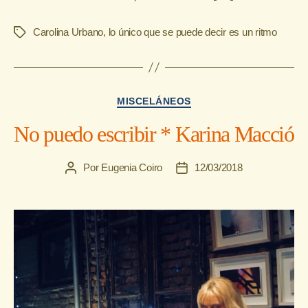
Carolina Urbano
,
lo único que se puede decir es un ritmo
Etiquetas
Categorías
MISCELÁNEOS
No puedo escribir * Karina Macció
Por
Eugenia Coiro
12/03/2018
Autor
Fecha
de
de
la
la
entrada
entrada