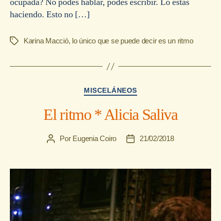
ocupada? No podés hablar, podés escribir. Lo estás
haciendo. Esto no […]
Karina Macció
,
lo único que se puede decir es un ritmo
Etiquetas
Categorías
MISCELÁNEOS
El ritmo * Alicia Saliva
Por
Eugenia Coiro
21/02/2018
Autor
Fecha
de
de
la
la
entrada
entrada