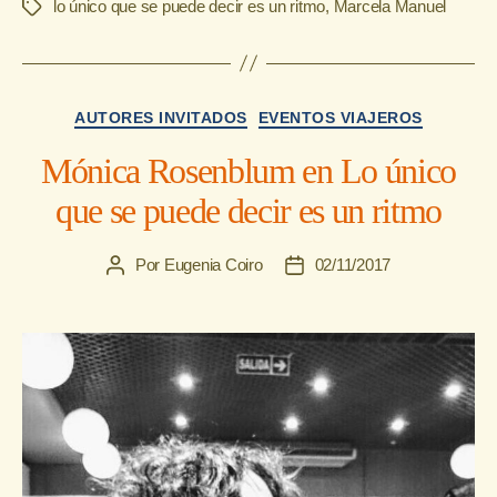
lo único que se puede decir es un ritmo
,
Marcela Manuel
Etiquetas
Categorías
AUTORES INVITADOS
EVENTOS VIAJEROS
Mónica Rosenblum en Lo único
que se puede decir es un ritmo
Por
Eugenia Coiro
02/11/2017
Autor
Fecha
de
de
la
la
entrada
entrada