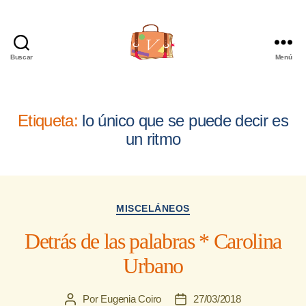
Buscar
Menú
Viajera
Editorial
Etiqueta:
lo único que se puede decir es
un ritmo
Categorías
MISCELÁNEOS
Detrás de las palabras * Carolina
Urbano
Por
Eugenia Coiro
27/03/2018
Autor
Fecha