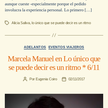
aunque cueste -especialmente porque el pedido
involucra la experiencia personal. Lo primero […]
Alicia Saliva
,
lo único que se puede decir es un ritmo
Etiquetas
Categorías
ADELANTOS
EVENTOS VIAJEROS
Marcela Manuel en Lo único que
se puede decir es un ritmo * 6/11
Por
Eugenia Coiro
02/11/2017
Autor
Fecha
de
de
la
la
entrada
entrada