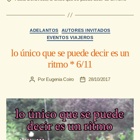
Categorías
ADELANTOS
AUTORES INVITADOS
EVENTOS VIAJEROS
lo único que se puede decir es un
ritmo * 6/11
Por
Eugenia Coiro
28/10/2017
Autor
Fecha
de
de
la
la
entrada
entrada