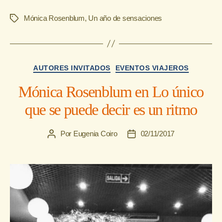
Mónica Rosenblum
,
Un año de sensaciones
Etiquetas
Categorías
AUTORES INVITADOS
EVENTOS VIAJEROS
Mónica Rosenblum en Lo único
que se puede decir es un ritmo
Por
Eugenia Coiro
02/11/2017
Autor
Fecha
de
de
la
la
entrada
entrada