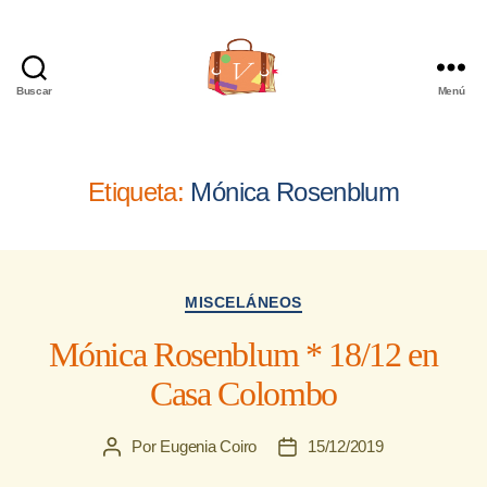
Buscar
Menú
Viajera
Editorial
Etiqueta:
Mónica Rosenblum
Categorías
MISCELÁNEOS
Mónica Rosenblum * 18/12 en
Casa Colombo
Por
Eugenia Coiro
15/12/2019
Autor
Fecha
de
de