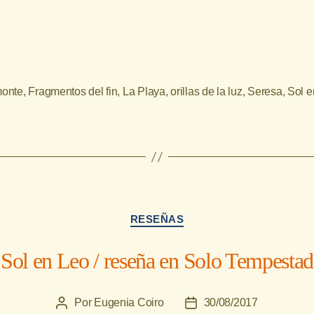
onte
,
Fragmentos del fin
,
La Playa
,
orillas de la luz
,
Seresa
,
Sol e
Categorías
RESEÑAS
Sol en Leo / reseña en Solo Tempestad
Por
Eugenia Coiro
30/08/2017
Autor
Fecha