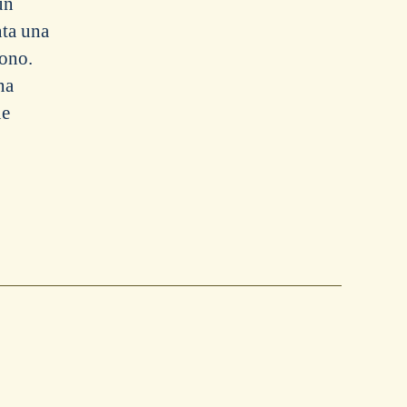
un
nta una
tono.
na
ue