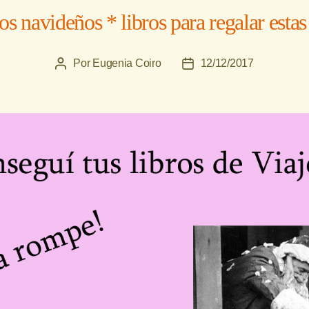
 navideños * libros para regalar estas 
Por
Eugenia Coiro
12/12/2017
Autor
Fecha
de
de
la
la
entrada
entrada