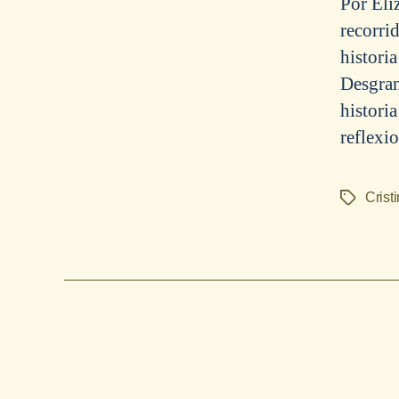
Por Eli
recorri
historia
Desgran
histori
reflexi
Crist
Etiquetas