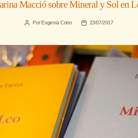
arina Macció sobre Mineral y Sol en L
Por
Eugenia Coiro
23/07/2017
Autor
Fecha
de
de
la
la
entrada
entrada